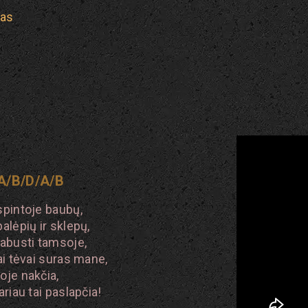
nas
/A/B/D/A/B
spintoje baubų,
palėpių ir sklepų,
pabusti tamsoje,
kai tėvai suras mane,
oje nakčia,
ariau tai paslapčia!