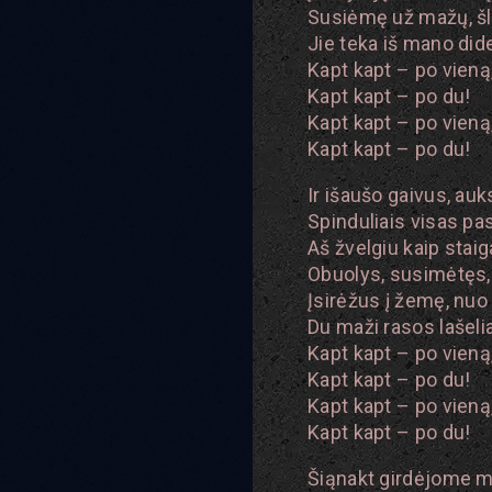
Susiėmę už mažų, šl
Jie teka iš mano did
Kapt kapt – po vieną
Kapt kapt – po du!
Kapt kapt – po vieną
Kapt kapt – po du!
Ir išaušo gaivus, auk
Spinduliais visas pa
Aš žvelgiu kaip staig
Obuolys, susimėtęs, 
Įsirėžus į žemę, nuo
Du maži rasos lašeli
Kapt kapt – po vieną
Kapt kapt – po du!
Kapt kapt – po vieną
Kapt kapt – po du!
Šiąnakt girdėjome m