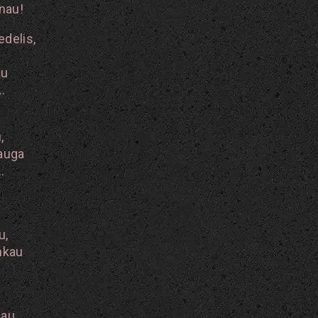
inau!
delis,
au
…
,
 auga
…
u,
nkau
šau,