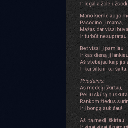
Ir legalia žole užsod
Mano kieme augo me
Pasodino jį mama,
Mažas dar visai buv
Ir turbūt nesupratau
Bet visai jį pamilau
Ir kas dieną jį lankiau
Aš stebėjau kaip jis
Ir kai šilta ir kai šalta
Priedainis:
Aš medelį iškirtau,
Peiliu skūrą nuskuta
Rankom žiedus suri
Ir į bongą sukišau!
Aš tą medį iškirtau
Ir visai visai jį pamir