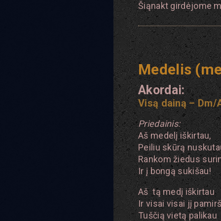
Šiąnakt girdėjome 
Medelis (me
Akordai:
Visą dainą – Dm
Priedainis:
Aš medelį iškirtau,
Peiliu skūrą nuskuta
Rankom žiedus suri
Ir į bongą sukišau!
Aš tą medį iškirtau
Ir visai visai jį pamir
Tuščią vietą palikau