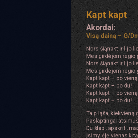
Kapt kapt
Akordai:
Visą dainą – G/D
Nors šiąnakt ir lijo li
Mes girdėjom regio
Nors šiąnakt ir lijo li
Mes girdėjom regio
Kapt kapt – po vieną
Kapt kapt – po du!
Kapt kapt – po vieną
Kapt kapt – po du!
Taip ląša, kiekvieną 
Paslaptingai atsimuš
Du šlapi, apskriti, maž
Įsimylėję vienas kit