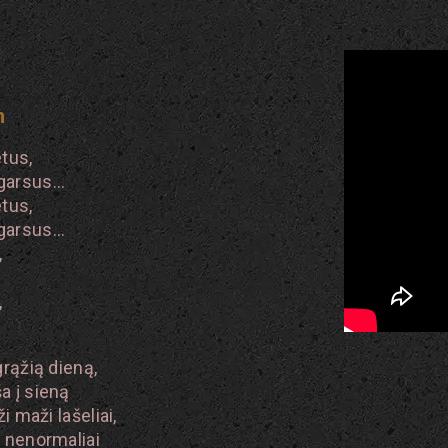
m
etus,
 garsus…
etus,
 garsus…
,
,
grąžią dieną,
a į sieną
i maži lašeliai,
ą nenormaliai