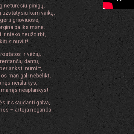
g neturėsiu pinigų,
g užstatysiu kam vaikų,
 gerti grioviuose,
ergina paliks mane.
i ir nieko neuždirbt,
 kitus nuvilt!
rostatos ir vėžių,
rentančių dantų,
r per anksti numirt,
jos man gali nebelikt,
anęs neišlaikys,
 – manęs neaplankys!
 ir skaudanti galva,
lnės – artėja neganda!