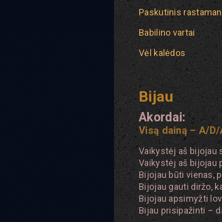
Paskutinis rastama
Babilino vartai
Vėl kalėdos
Bijau
Akordai:
Visą dainą – A/D
Vaikystėj aš bijojau 
Vaikystėj aš bijojau 
Bijojau būti vienas, 
Bijojau gauti diržo, 
Bijojau apsimyžti lov
Bijau prisipažinti – d