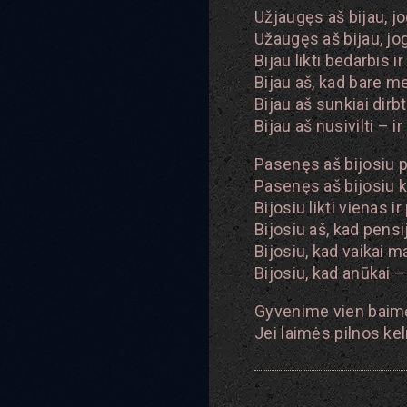
Užjaugęs aš bijau, jo
Užaugęs aš bijau, jo
Bijau likti bedarbis ir
Bijau aš, kad bare m
Bijau aš sunkiai dirbt
Bijau aš nusivilti – ir
Pasenęs aš bijosiu p
Pasenęs aš bijosiu k
Bijosiu likti vienas i
Bijosiu aš, kad pensi
Bijosiu, kad vaikai m
Bijosiu, kad anūkai
Gyvenime vien baimės
Jei laimės pilnos ke