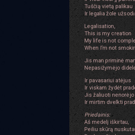
Tuščią vietą palikau
Ir legalia žole užsod
Legalisation,
This is my creation
My life is not comple
When I’m not smoki
Jis man priminė man
Nepasižymėjo didele
Ir pavasariui atėjus
Ir viskam žydėt prad
Jis žaliuoti nenorėjo
Ir mirtim dvelkti pra
Priedainis:
Aš medelį iškirtau,
Peiliu skūrą nuskuta