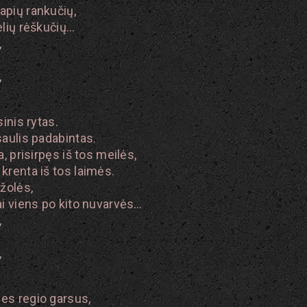
apių rankučių,
elių rėškučių…
,
,
sinis rytas.
saulis padabintas.
a, prisirpęs iš tos meilės,
krenta iš tos laimės.
 žolės,
ai viens po kito nuvarvės…
,
,
es regio garsus,