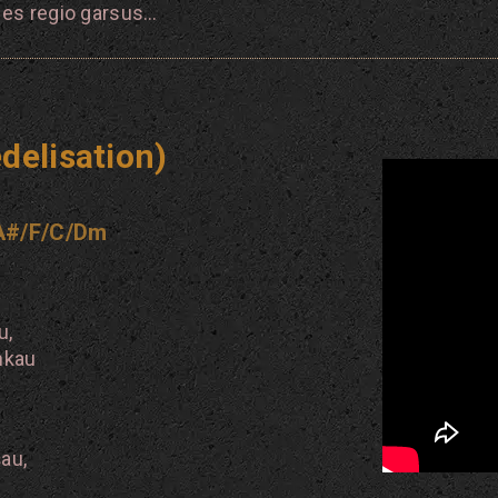
mes regio garsus…
delisation)
/A#/F/C/Dm
u,
nkau
šau,