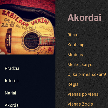
Akordai
Bijau
Kapt kapt
Medelis
Meilės karys
Pradžia
Oj kaip mes šokam!
Istorija
Regis
Nariai
Vienas po vieną
Vienas Žodis
Akordai