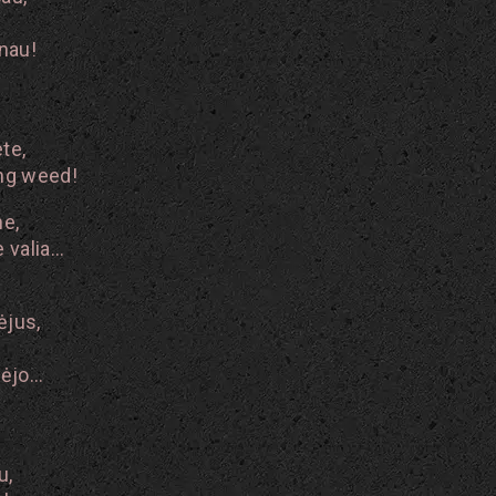
inau!
te,
ng weed!
e,
 valia…
ėjus,
dėjo…
u,